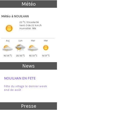
Météo
Météo à NOUILHAN
22 °C / Ensoleillé
Vent: O de 22 km/h
Humidité: 78%
Auj
Lun
Mar
Mer
18/35 °C
20/30 °C
18/33 °C
19/37 °C
News
NOUILHAN EN FETE
Fête du village le dernier week
end de août
Presse