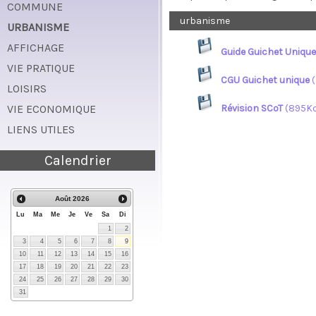
COMMUNE
urbanisme
URBANISME
AFFICHAGE
Guide Guichet Unique
VIE PRATIQUE
CGU Guichet unique
(
LOISIRS
VIE ECONOMIQUE
Révision SCoT
(895K
LIENS UTILES
Calendrier
Août
2026
Lu
Ma
Me
Je
Ve
Sa
Di
1
2
3
4
5
6
7
8
9
10
11
12
13
14
15
16
17
18
19
20
21
22
23
24
25
26
27
28
29
30
31