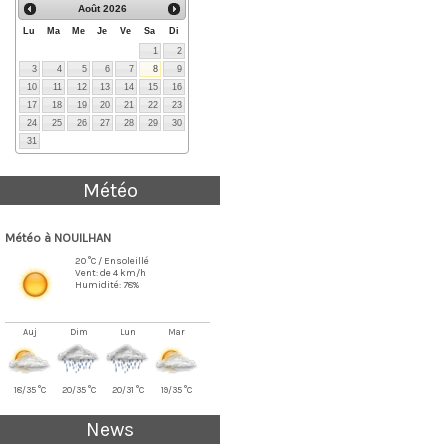
Août
2026
Lu
Ma
Me
Je
Ve
Sa
Di
1
2
3
4
5
6
7
8
9
10
11
12
13
14
15
16
17
18
19
20
21
22
23
24
25
26
27
28
29
30
31
Météo
Météo à NOUILHAN
20 °C / Ensoleillé
Vent: de 4 km/h
Humidité: 78%
Auj
Dim
Lun
Mar
18/35 °C
20/35 °C
20/31 °C
19/35 °C
News