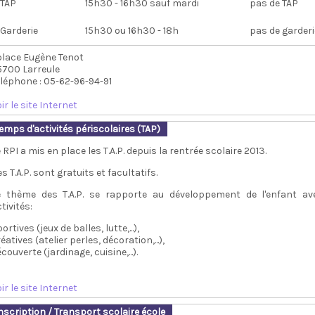
TAP
15h30 - 16h30 sauf mardi
pas de TAP
Garderie
15h30 ou 16h30 - 18h
pas de garderi
 place Eugène Tenot
5700 Larreule
éléphone : 05-62-96-94-91
ir le site Internet
emps d'activités périscolaires (TAP)
 RPI a mis en place les T.A.P. depuis la rentrée scolaire 2013.
s T.A.P. sont gratuits et facultatifs.
e thème des T.A.P. se rapporte au développement de l'enfant av
tivités:
ortives (jeux de balles, lutte,...),
éatives (atelier perles, décoration,...),
couverte (jardinage, cuisine,...).
ir le site Internet
nscription / Transport scolaire école