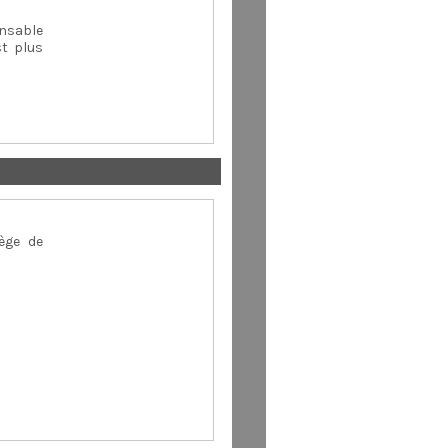
ensable
st plus
lège de