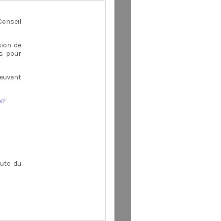
Conseil
sion de
és pour
peuvent
x?
oute du