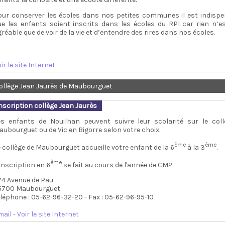
our conserver les écoles dans nos petites communes il est indisp
ue les enfants soient inscrits dans les écoles du RPI car rien n’e
réable que de voir de la vie et d’entendre des rires dans nos écoles.
ir le site Internet
ollège Jean Jaurès de Maubourguet
nscription collège Jean Jaurès
es enfants de Nouilhan peuvent suivre leur scolarité sur le col
aubourguet ou de Vic en Bigorre selon votre choix.
ème
ème
 collège de Maubourguet accueille votre enfant de la 6
à la 3
.
ème
inscription en 6
se fait au cours de l'année de CM2.
74 Avenue de Pau
5700 Maubourguet
éléphone : 05-62-96-32-20 - Fax : 05-62-96-95-10
mail
-
Voir le site Internet