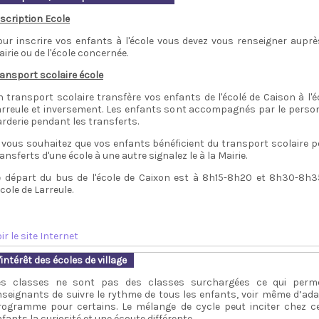
nscription Ecole
our inscrire vos enfants à l'école vous devez vous renseigner auprè
irie ou de l'école concernée.
ransport scolaire école
n transport scolaire transfère vos enfants de l'écolé de Caison à l'é
arreule et inversement. Les enfants sont accompagnés par le perso
rderie pendant les transferts.
i vous souhaitez que vos enfants bénéficient du transport scolaire p
ansferts d'une école à une autre signalez le à la Mairie.
e départ du bus de l'école de Caixon est à 8h15-8h20 et 8h30-8h
école de Larreule.
ir le site Internet
'intérêt des écoles de village
es classes ne sont pas des classes surchargées ce qui perm
nseignants de suivre le rythme de tous les enfants, voir même d’ada
rogramme pour certains. Le mélange de cycle peut inciter chez c
fants la curiosité et une écoute différente.