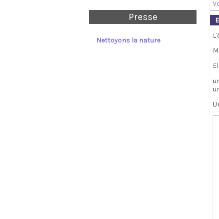
Vo
Presse
E
L'
Nettoyons la nature
M
E
un
u
Un