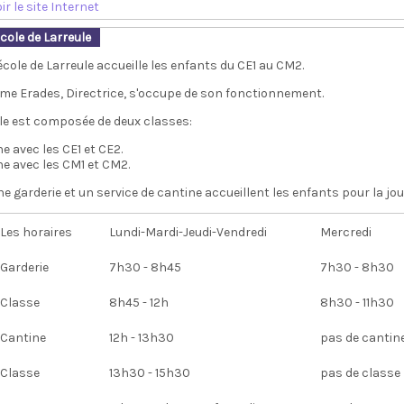
ir le site Internet
cole de Larreule
école de Larreule accueille les enfants du CE1 au CM2.
me Erades, Directrice, s'occupe de son fonctionnement.
lle est composée de deux classes:
e avec les CE1 et CE2.
ne avec les CM1 et CM2.
e garderie et un service de cantine accueillent les enfants pour la jou
Les horaires
Lundi-Mardi-Jeudi-Vendredi
Mercredi
Garderie
7h30 - 8h45
7h30 - 8h30
Classe
8h45 - 12h
8h30 - 11h30
Cantine
12h - 13h30
pas de cantin
Classe
13h30 - 15h30
pas de classe