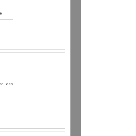
e
ec des