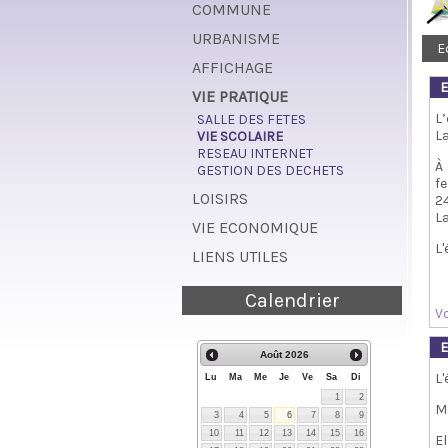
COMMUNE
URBANISME
E
AFFICHAGE
E
VIE PRATIQUE
L
SALLE DES FETES
La
VIE SCOLAIRE
RESEAU INTERNET
À
GESTION DES DECHETS
f
LOISIRS
2
La
VIE ECONOMIQUE
L'
LIENS UTILES
Calendrier
Vo
E
Août
2026
L'
Lu
Ma
Me
Je
Ve
Sa
Di
1
2
M
3
4
5
6
7
8
9
10
11
12
13
14
15
16
E