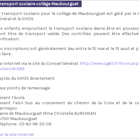
ransport scolaire collège Maubourguet
e transport scolaire pour le collège de Maubourguet est géré par le 
néral et le SIVOS.
es enfants empruntant le transport scolaire devra être en posses
ont titre de transport valide. Des contrôles peuvent être effectu
rification.
s inscriptions ont généralement lieu entre le 15 mai et le 15 aout et 
 faire :
r internet via le site du Conseil Général:
http://www.cg65.fr/front.asp
ectionId=569
uprès du SIVOS directement
eux points de ramassage :
evant l’école
evant l’abri bus au croisement du chemin de la Croix et de la r
armajou
airie de Maubourguet Mme Christelle AURENSAN
5700 Maubourguet
éléphone : 05-62-96-30-09
ir le site Internet