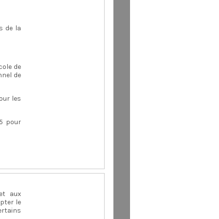
s de la
cole de
nnel de
our les
35 pour
et aux
pter le
ertains