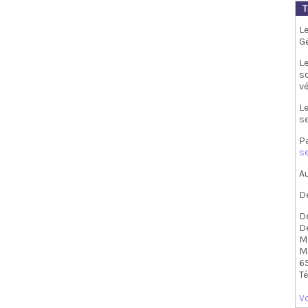
T
L
Gé
L
s
vé
Le
se
Pa
s
A
D
D
D
M
M
6
T
Vo