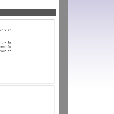
xon et
it « la
nommée
ixon et