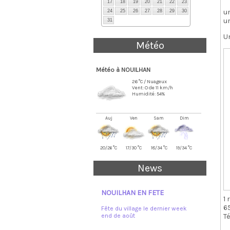
17
18
19
20
21
22
23
un
24
25
26
27
28
29
30
un
31
Un
Météo
Météo à NOUILHAN
26 °C / Nuageux
Vent: O de 11 km/h
Humidité: 54%
Auj
Ven
Sam
Dim
20/26 °C
17/30 °C
18/34 °C
19/34 °C
News
NOUILHAN EN FETE
1 
6
Fête du village le dernier week
T
end de août