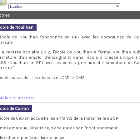
coles
cole de Nouilhan
’école de Nouilhan fonctionne en RPI avec les communes de Cai
rreule.
 la rentrée scolaire 2012, l'école de Nouilhan a fermé. Nouilhan sub
ermeture d'un emploi d'enseignant dans l'école à classe unique 
48S -Nouilhan en RPI avec les écoles primaire et élémentaire de Ca
rreule".
école accueillait les classes de CM1 et CM2.
ir le site Internet
cole de Caixon
école de Caixon accueille les enfants de la maternelle au CP.
me Lamarque, Directrice, s'occupe de son fonctionnement.
lle est composée de deux classes: