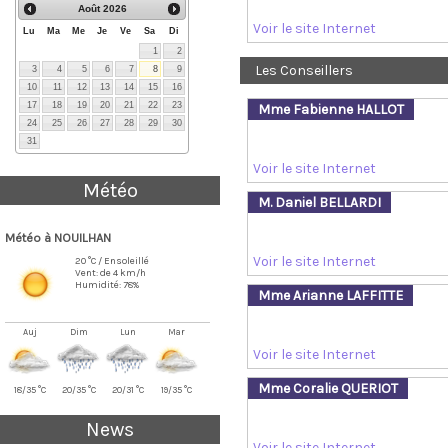
Août
2026
Voir le site Internet
Lu
Ma
Me
Je
Ve
Sa
Di
1
2
Les Conseillers
3
4
5
6
7
8
9
10
11
12
13
14
15
16
17
18
19
20
21
22
23
Mme Fabienne HALLOT
24
25
26
27
28
29
30
31
Voir le site Internet
Météo
M. Daniel BELLARDI
Météo à NOUILHAN
Voir le site Internet
20 °C / Ensoleillé
Vent: de 4 km/h
Humidité: 78%
Mme Arianne LAFFITTE
Auj
Dim
Lun
Mar
Voir le site Internet
Mme Coralie QUERIOT
18/35 °C
20/35 °C
20/31 °C
19/35 °C
News
Voir le site Internet